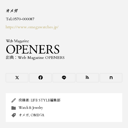
オメガ
Tel.0570-000087
https://www.omegawatches.jp/
出典：Web Magazine OPENERS
投稿者:
LIFE STYLE編集部
Watch & Jewelry
オメガ
,
OMEGA