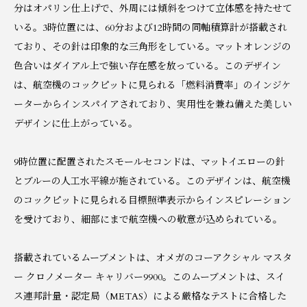
分はオパリン仕上げで、外周には傾斜をつけて立体感を持たせて
いる。3時位置には、60分および12時間の同軸積算計が搭載され
ており、その針は印象的な三角形をしている。マットオレンジの
色合いはダイアル上で強い存在感を放っている。このデザイン
は、航空機のコックピットに見られる「燃料消費率」のインジケ
ーターからインスパイアされており、実用性を兼ね備えた美しい
デザインに仕上がっている。
9時位置に配置されたスモールセコンドは、マットイエローの針
とブルーの人工水平線が施されている。このデザインは、航空機
のコックピットに見られる目標照準表示からインスピレーション
を受けており、細部にまで航空機への敬意が込められている。
搭載されているムーブメントは、オメガのコーアクシャル マスタ
ー クロノメーター キャリバー9900。このムーブメントは、スイ
ス連邦計量・認定局（METAS）による厳格なテストに合格した