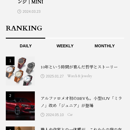
ンジ｜MINI
2024.03.23
RANKING
DAILY
WEEKLY
MONTHLY
1
1
10年という時間が育んだ哲学とストーリー
Watch & Jewelry
2025.01.27
2
2
アルファロメオ初のBEVも。小型SUV「ミラ
ノ」改め「ジュニア」が登場
Car
2024.05.10
職人や作家との一体感が、これからの宿の在