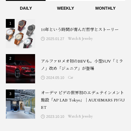
DAILY
WEEKLY
MONTHLY
1
1
10年という時間が育んだ哲学とストーリー
Watch & Jewelry
2025.01.27
2
2
アルファロメオ初のBEVも。小型SUV「ミラ
ノ」改め「ジュニア」が登場
Car
2024.05.10
オーデマ ピゲの世界初のエデュテインメント
3
3
施設「AP LAB Tokyo」｜AUDEMARS PIGU
ET
Watch & Jewelry
2023.10.10