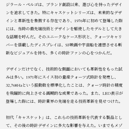
ジラール・ペルゴは、ブランド創設以来、遊び心を持ったデザイ
ンを追求してきた。特にキャスケットシリーズは、未来的なデザ
インと革新性を象徴する存在であり、1976年に初めて登場した際
には、当時の最先端技術とデザインを駆使したモデルとして大き
な話題を呼んだ。そのユニークなケース形状と、クォーツキャリ
バーを搭載したディスプレイは、SF映画や宇宙船を連想させる斬
新なビジュアルを持ち、多くの時計ファンの心をつかんだ。
デザインだけでなく、技術的な側面においても革新性をもった試
みは多い。1971年にスイス初の量産クォーツ式時計を発売し、
32,768Hzという振動数を標準化したことは、クォーツ時計の精度
を飛躍的に向上させる画期的な成果であった。また、LED表示が
登場した際には、時計業界の先端を走る技術革新を見せつけた。
初代「キャスケット」は、これらの技術革新を代表する製品とし
て、その後の時計デザインに多大な影響を与えた。いまでもメゾ