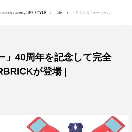
torbook academy LIFE STYLE
Life
「トランスフォーマー」40周年を記念して完全変形する400% BE@RBRICKが登場 | MEDICOM TOY
ー」40周年を記念して完全
BRICKが登場 |