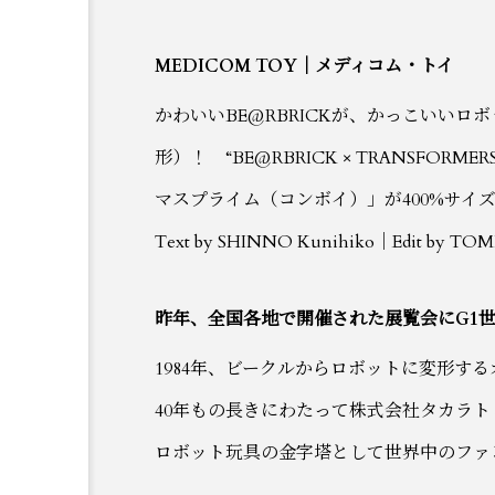
ロールス・ロイスからパフ
スポークの表現力を磨き上
ター登場
MEDICOM TOY｜メディコム・トイ
かわいいBE@RBRICKが、かっこいい
形）！ “BE@RBRICK × TRANSF
マスプライム（コンボイ）」が400%サイ
Text by SHINNO Kunihiko｜Edit by TOM
昨年、全国各地で開催された展覧会にG1
1984年、ビークルからロボットに変形す
40年もの長きにわたって株式会社タカラト
ロボット玩具の金字塔として世界中のファ