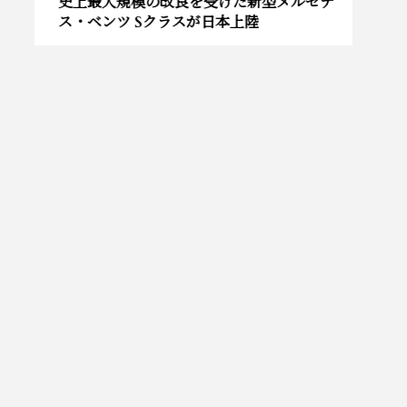
史上最大規模の改良を受けた新型メルセデ
ロー
ス・ベンツ Sクラスが日本上陸
スポ
ター