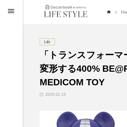
Doc
Life
「トランスフォーマ
y
変形する400% BE@R
nt
MEDICOM TOY
2025.02.19