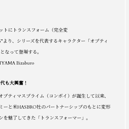
ォーマンスとビ
最先端技術を採用し、撥水性を高めた傘
げた最新スペク
「SAKASANANO」発売
ロボットにトランスフォーム（完全変
ORMERS”より、シリーズを代表するキャラクター「オプティ
ズとなって登場する。
IYAMA Eizaburo
世代も大興奮！
るオプティマスプライム（コンボイ）が誕生して以来、
ミーと米HASBRO社のパートナーシップのもとに変形
ンを魅了してきた「トランスフォーマー」。