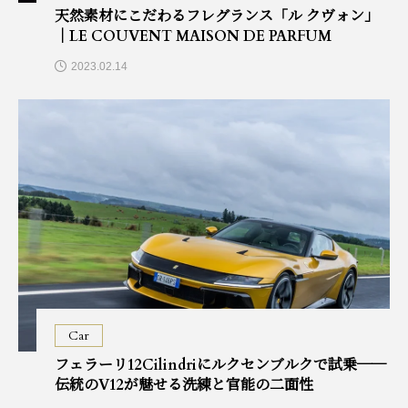
天然素材にこだわるフレグランス「ル クヴォン」
｜LE COUVENT MAISON DE PARFUM
2023.02.14
Car
フェラーリ12Cilindriにルクセンブルクで試乗──
伝統のV12が魅せる洗練と官能の二面性