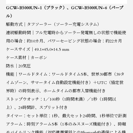
GCW-B5000UN-1（ブラック）、GCW-B5000UN-6（パープ
ル）
駆動方式｜タフソーラー（ソーラー充電システム）
連続駆動時間｜フル充電時からソーラー発電無しの状態で機能使
用の場合：約10カ月、パワーセービング状態の場合：約22カ月
ケースサイズ｜49.1×45.0×14.5 mm
ケース素材｜カーボン
防水｜20気圧
機能｜ワールドタイム：ワールドタイム5本、世界39都市（39タ
イムゾーン、サマータイム自動設定機能付き）＋UTC（協定世
界時）の時刻表示、ホームタイムの都市入替機能付き
ストップウオッチ：1／100秒（1時間未満）／1秒（1時間以
上）、24時間計、スプリット付き
タイマー：セット単位：1秒、最大セット24時間、1秒単位で計測
アラーム：時刻アラーム5本（1本のみスヌーズ機能付き）、時報
モバイルリンク機能（対応携帯電話とのBluetooth®通信による機