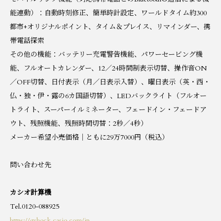
能連動）：自動時刻修正、簡単時計設定、ワールドタイム約300
都市+オリジナルポイント、タイム＆プレイス、リマインダー、携
帯電話探索
その他の機能：バッテリー充電警告機能、パワーセービング機
能、フルオートカレンダー、12／24時間制表示切替、操作音ON
／OFF切替、日付表示（月／日表示入替）、曜日表示（英・西・
仏・独・伊・露の6カ国語切替）、LEDバックライト（フルオー
トライト、スーパーイルミネーター、フェードイン・フェードア
ウト、残照機能、残照時間切替：2秒／4秒）
メーカー希望小売価格｜ともに29万7000円（税込）
問い合わせ先
カシオ計算機
Tel.0120-088925
https://gshock.casio.com/jp