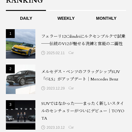
RANKING
DAILY
WEEKLY
MONTHLY
1
1
フェラーリ12Cilindriにルクセンブルクで試乗
──伝統のV12が魅せる洗練と官能の二面性
Car
2025.02.11
2
2
メルセデス・ベンツのフラッグシップSUV
「GLS」がアップデート｜Mercedes Benz
Car
2023.12.29
SUVではなかった──まったく新しいスタイ
3
3
ルのセンチュリーがついにデビュー｜TOYO
TA
Car
2023.10.12